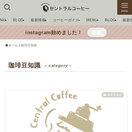
menu
ENU
BLOG
最新情報
コーヒーガイド
MENU
BLOG
最新
instagram始めました！
詳細
ホーム
珈琲豆知識
珈琲豆知識
– category –
珈琲豆知識