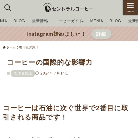
menu
ENU
BLOG
最新情報
コーヒーガイド
MENU
BLOG
最新
instagram始めました！
詳細
ホーム
珈琲豆知識
コーヒーの国際的な影響力
2024年7月14日
珈琲豆知識
コーヒーは石油に次ぐ世界で2番目に取
引される商品です！