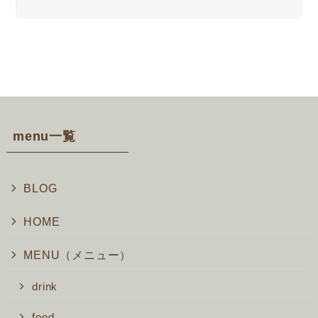
menu一覧
BLOG
HOME
MENU（メニュー）
drink
food