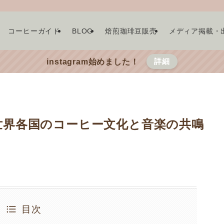
コーヒーガイド
BLOG
焙煎珈琲豆販売
メディア掲載・
詳細
instagram始めました！
世界各国のコーヒー文化と音楽の共鳴
目次