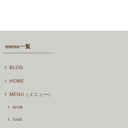
menu一覧
BLOG
HOME
MENU（メニュー）
drink
food