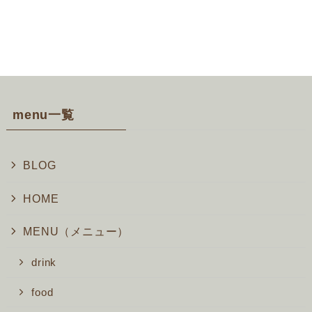
menu一覧
BLOG
HOME
MENU（メニュー）
drink
food