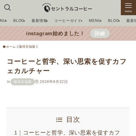
menu
ENU
BLOG
最新情報
コーヒーガイド
MENU
BLOG
最新
instagram始めました！
詳細
ホーム
珈琲豆知識
コーヒーと哲学、深い思索を促すカフ
ェカルチャー
2024年8月22日
珈琲豆知識
目次
コーヒーと哲学、深い思索を促すカフ